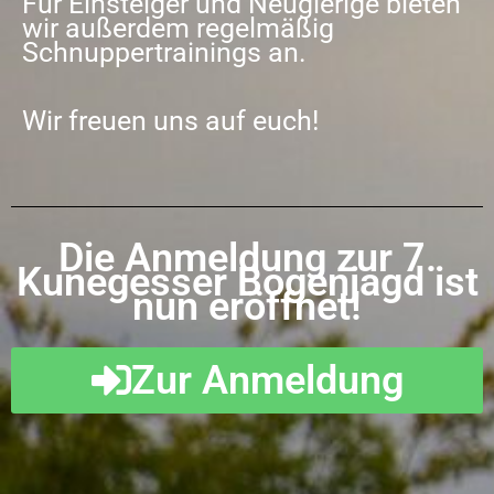
Für Einsteiger und Neugierige bieten
wir außerdem regelmäßig
Schnuppertrainings an.
Wir freuen uns auf euch!
Die Anmeldung zur 7.
Kunegesser Bogenjagd ist
nun eröffnet!
Zur Anmeldung