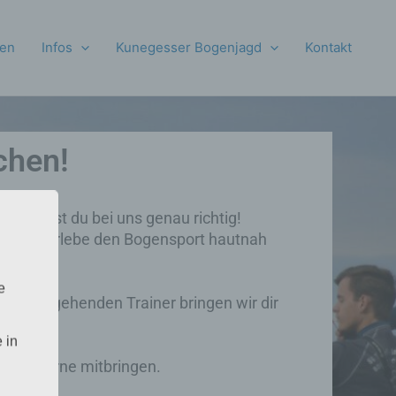
ten
Infos
Kunegesser Bogenjagd
Kontakt
chen!
ann bist du bei uns genau richtig!
 an und erlebe den Bogensport hautnah
lt hast.
e
serer angehenden Trainer bringen wir dir
 in
 auch gerne mitbringen.