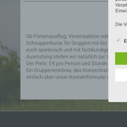
Verar
Einwi
Die V
der A
Ob Firmenausflug, Vereinsaktion oder einfac
Perso
E
und i
Schnupperkurse für Gruppen mit bis zu 15 Te
Daten
euch spielerisch und mit fachkundiger Anle
unser
Ausrüstung stellen wir natürlich zur Verfügun
uns e
Der Preis: 5 € pro Person und Stunde.
infor
Ein Gruppenerlebnis, das Konzentration, Koo
Daten
einfach über unser Kontaktformular und ver
Wir h
und o
lücke
perso
Inter
aufwe
Aus d
perso