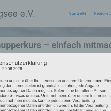
gsee e.V.
Startseite
Neuigkei
upperkurs – einfach mitma
mer einmal selbst Pfeil und Bogen in die Hand nehmen? D
enschutzerklärung
über unser Kontaktformular zu einem Schnuppertraining
: 29.06.2026
Neueinsteiger bist oder schon erste Erfahrungen gesamme
reuen uns sehr über Ihr Interesse an unserem Unternehmen. Ein
insbögen und Pfeile zur Verfügung und unter Anleitung un
ng der Internetseiten ist grundsätzlich ohne jede Angabe
lagen des modernen Bogensports bei!
nenbezogener Daten möglich. Sofern eine betroffene Person
dere Services unseres Unternehmens über unsere Internetseite
uch nehmen möchte, könnte jedoch eine Verarbeitung
einen eigenen Bogen besitzt, kannst du diesen natürlich
nenbezogener Daten erforderlich werden. Ist die Verarbeitung
nenbezogener Daten erforderlich und besteht für eine solche