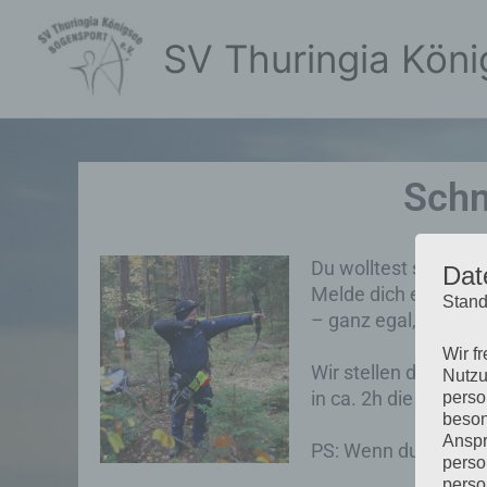
Zum
Inhalt
SV Thuringia Köni
springen
Schn
Du wolltest schon im
Dat
Melde dich einfach 
Stand
– ganz egal, ob du 
Wir f
Wir stellen dir Vere
Nutzu
in ca. 2h die Grund
perso
beson
Anspr
PS: Wenn du bereits 
perso
perso