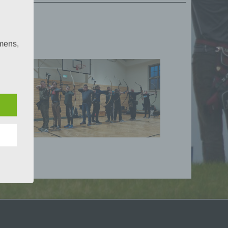
!
mens,
ng
en
chte
r von
ten
.
ische
n
ann.
ise