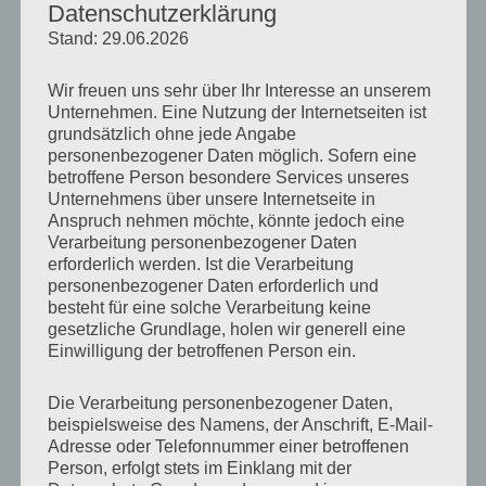
Datenschutzerklärung
der durch seine natürliche Umgebung und kreative
Zielstellungen jedes Jahr für Spannung und
Stand: 29.06.2026
Herausforderung sorgt. Unser Turnier verbindet
sportlichen Anspruch mit familiärer Atmosphäre –
Wir freuen uns sehr über Ihr Interesse an unserem
ideal für alle Klassen und Erfahrungsstufen. Die
Unternehmen. Eine Nutzung der Internetseiten ist
Schützen erwartet eine liebevoll organisierte
grundsätzlich ohne jede Angabe
Veranstaltung mit guter Verpflegung und fairer
personenbezogener Daten möglich. Sofern eine
Wertung. Wir sind stolz darauf, mit diesem Event
betroffene Person besondere Services unseres
Unternehmens über unsere Internetseite in
unsere Region und den Bogensport gleichermaßen
Anspruch nehmen möchte, könnte jedoch eine
zu repräsentieren.
Verarbeitung personenbezogener Daten
erforderlich werden. Ist die Verarbeitung
personenbezogener Daten erforderlich und
besteht für eine solche Verarbeitung keine
gesetzliche Grundlage, holen wir generell eine
Einwilligung der betroffenen Person ein.
Die Verarbeitung personenbezogener Daten,
beispielsweise des Namens, der Anschrift, E-Mail-
Adresse oder Telefonnummer einer betroffenen
Person, erfolgt stets im Einklang mit der